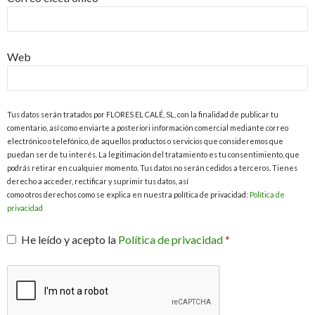
Web
Tus datos serán tratados por FLORES EL CALÉ, SL, con la finalidad de publicar tu
comentario, así como enviarte a posteriori información comercial mediante correo
electrónico o telefónico, de aquellos productos o servicios que consideremos que
puedan ser de tu interés. La legitimación del tratamiento es tu consentimiento, que
podrás retirar en cualquier momento. Tus datos no serán cedidos a terceros. Tienes
derecho a acceder, rectificar y suprimir tus datos, así
como otros derechos como se explica en nuestra política de privacidad:
Política de
privacidad
He leído y acepto la
Política de privacidad
*