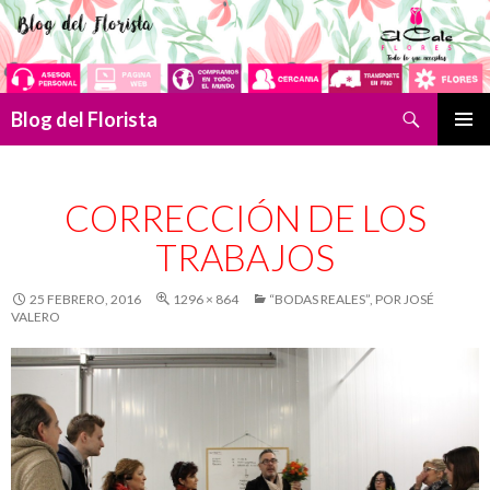
Buscar
Blog del Florista
SALTAR
MENÚ
AL
PRINCI
CONTENIDO
CORRECCIÓN DE LOS
TRABAJOS
25 FEBRERO, 2016
1296 × 864
“BODAS REALES”, POR JOSÉ
VALERO