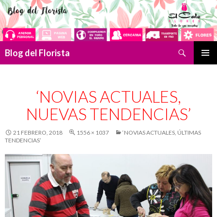
Buscar
Blog del Florista
SALTAR
MENÚ
AL
PRINCI
CONTENIDO
‘NOVIAS ACTUALES,
NUEVAS TENDENCIAS’
21 FEBRERO, 2018
1556 × 1037
‘NOVIAS ACTUALES, ÚLTIMAS
TENDENCIAS’