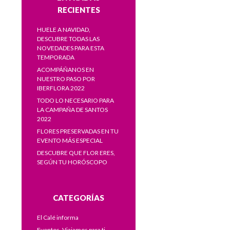
RECIENTES
HUELE A NAVIDAD,
DESCUBRE TODAS LAS
NOVEDADES PARA ESTA
TEMPORADA
ACOMPÁÑANOS EN
NUESTRO PASO POR
IBERFLORA 2022
TODO LO NECESARIO PARA
LA CAMPAÑA DE SANTOS
2022
FLORES PRESERVADAS EN TU
EVENTO MÁS ESPECIAL
DESCUBRE QUE FLOR ERES,
SEGÚN TU HORÓSCOPO
CATEGORÍAS
El Calé informa
Eventos. Viajamos para ti