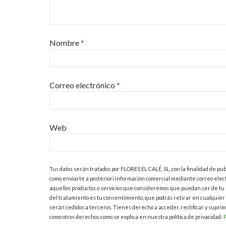
Nombre
*
Correo electrónico
*
Web
Tus datos serán tratados por FLORES EL CALÉ, SL, con la finalidad de pub
como enviarte a posteriori información comercial mediante correo electr
aquellos productos o servicios que consideremos que puedan ser de tu 
del tratamiento es tu consentimiento, que podrás retirar en cualquier
serán cedidos a terceros. Tienes derecho a acceder, rectificar y suprimi
como otros derechos como se explica en nuestra política de privacidad:
P