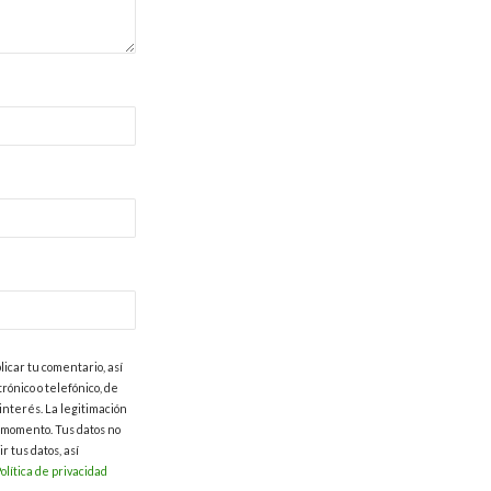
licar tu comentario, así
ónico o telefónico, de
interés. La legitimación
 momento. Tus datos no
r tus datos, así
olítica de privacidad