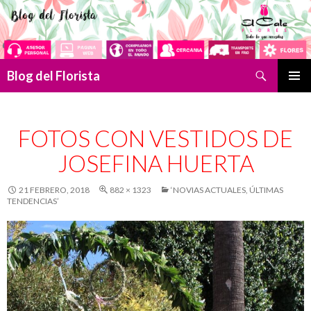
Buscar
Blog del Florista
SALTAR
MENÚ
AL
PRINCI
CONTENIDO
FOTOS CON VESTIDOS DE
JOSEFINA HUERTA
21 FEBRERO, 2018
882 × 1323
‘NOVIAS ACTUALES, ÚLTIMAS
TENDENCIAS’