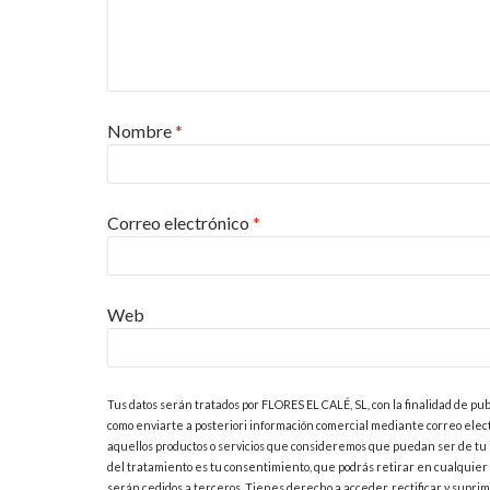
Nombre
*
Correo electrónico
*
Web
Tus datos serán tratados por FLORES EL CALÉ, SL, con la finalidad de pub
como enviarte a posteriori información comercial mediante correo electr
aquellos productos o servicios que consideremos que puedan ser de tu 
del tratamiento es tu consentimiento, que podrás retirar en cualquier
serán cedidos a terceros. Tienes derecho a acceder, rectificar y suprimi