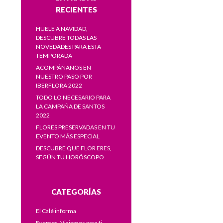
RECIENTES
HUELE A NAVIDAD,
DESCUBRE TODAS LAS
NOVEDADES PARA ESTA
TEMPORADA
ACOMPÁÑANOS EN
NUESTRO PASO POR
IBERFLORA 2022
TODO LO NECESARIO PARA
LA CAMPAÑA DE SANTOS
2022
FLORES PRESERVADAS EN TU
EVENTO MÁS ESPECIAL
DESCUBRE QUE FLOR ERES,
SEGÚN TU HORÓSCOPO
CATEGORÍAS
El Calé informa
Eventos. Viajamos para ti