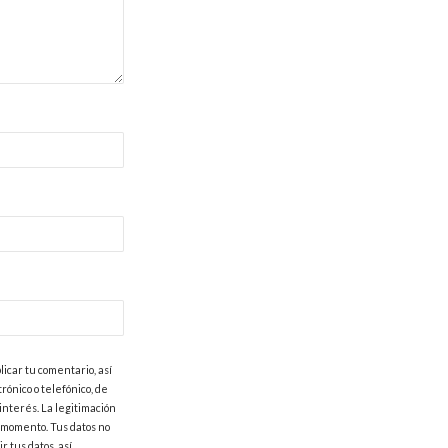
licar tu comentario, así
ónico o telefónico, de
interés. La legitimación
 momento. Tus datos no
r tus datos, así