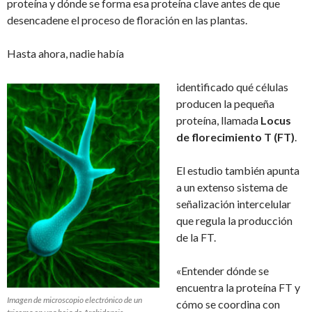
proteína y dónde se forma esa proteína clave antes de que
desencadene el proceso de floración en las plantas.
Hasta ahora, nadie había
identificado qué células
producen la pequeña
proteína, llamada
Locus
de florecimiento T (FT)
.
El estudio también apunta
a un extenso sistema de
señalización intercelular
que regula la producción
de la FT.
«Entender dónde se
encuentra la proteína FT y
Imagen de microscopio electrónico de un
cómo se coordina con