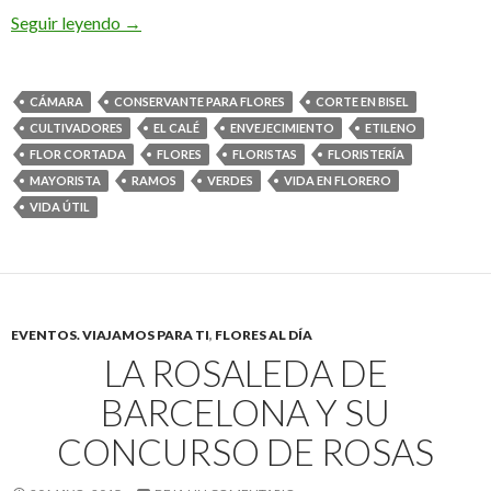
Cómo prolongar la vida de la flor cortada
Seguir leyendo
→
CÁMARA
CONSERVANTE PARA FLORES
CORTE EN BISEL
CULTIVADORES
EL CALÉ
ENVEJECIMIENTO
ETILENO
FLOR CORTADA
FLORES
FLORISTAS
FLORISTERÍA
MAYORISTA
RAMOS
VERDES
VIDA EN FLORERO
VIDA ÚTIL
EVENTOS. VIAJAMOS PARA TI
,
FLORES AL DÍA
LA ROSALEDA DE
BARCELONA Y SU
CONCURSO DE ROSAS