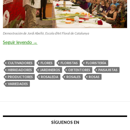
Demostración de Jordi Abelló, Escola d’Art Floral de Catalunya
La Rosaleda de Barcelona y su concurso de rosas
Seguir leyendo
→
CULTIVADORES
FLORES
FLORISTAS
FLORISTERÍA
HIBRIDADORES
JARDINEROS
OBTENTORES
PAISAJISTAS
PRODUCTORES
ROSALEDA
ROSALES
ROSAS
VARIEDADES
SÍGUENOS EN