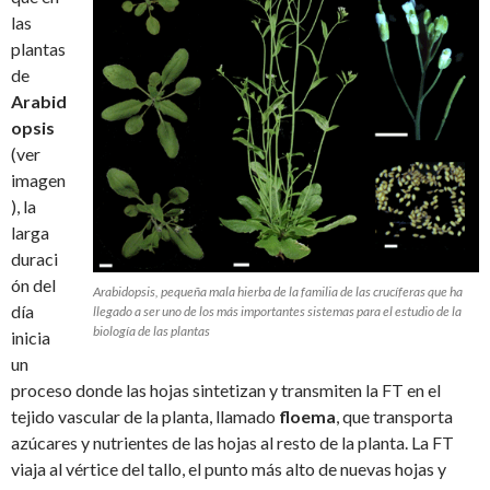
las
plantas
de
Arabid
opsis
(ver
imagen
), la
larga
duraci
ón del
Arabidopsis, pequeña mala hierba de la familia de las crucíferas que ha
día
llegado a ser uno de los más importantes sistemas para el estudio de la
biología de las plantas
inicia
un
proceso donde las hojas sintetizan y transmiten la FT en el
tejido vascular de la planta, llamado
floema
, que transporta
azúcares y nutrientes de las hojas al resto de la planta. La FT
viaja al vértice del tallo, el punto más alto de nuevas hojas y