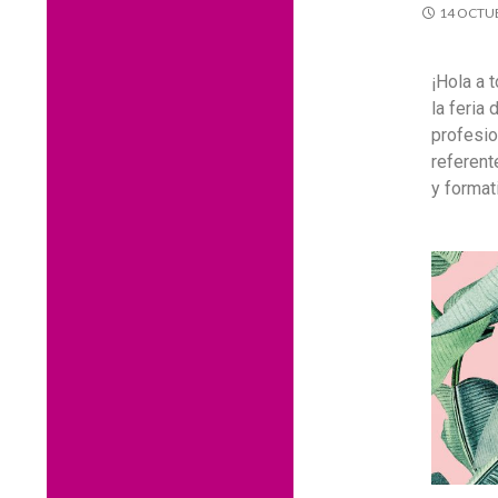
14 OCTUB
¡Hola a 
la feria
profesio
referent
y formati