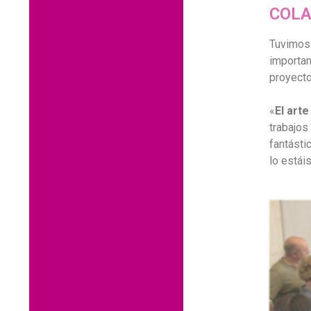
COLA
Tuvimos 
importan
proyecto
«
El arte
trabajos
fantásti
lo estái