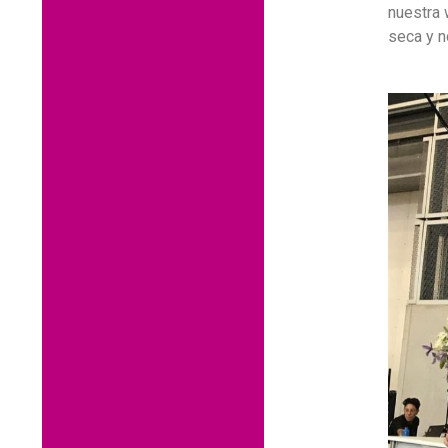
nuestra 
seca y n