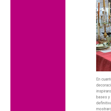
En cuant
decoraci
inspirar
bases y 
definiti
mostraro