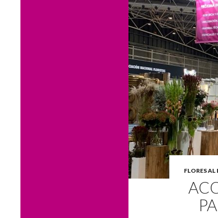
FLORES AL 
AC
PA