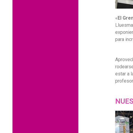
«
El Gre
Lluesma 
exponien
para inc
Aprovech
rodearse
estar a 
profesor
NUES