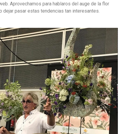
web. A
provechamos para hablaros del auge de la flor
o dejar pasar estas tendencias tan interesantes.