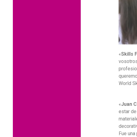
«
Skills 
vosotros
profesio
queremos
World Sk
«
Juan 
estar de
material
decorati
Fue
una 